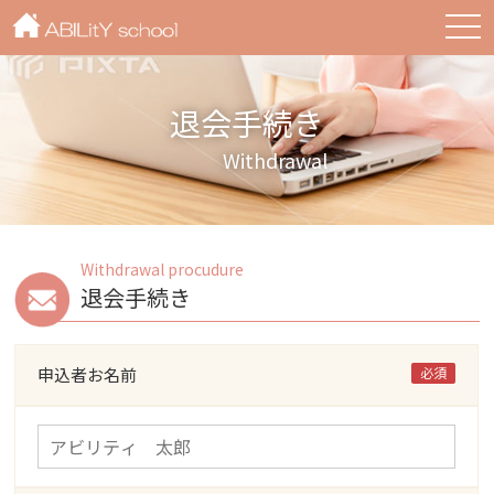
togg
navi
退会手続き
Withdrawal
Withdrawal procudure
退会手続き
申込者お名前
必須