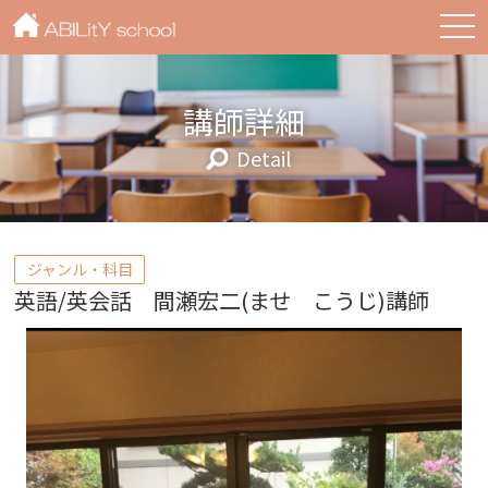
togg
navi
講師詳細
Detail
ジャンル・科目
英語/英会話 間瀬宏二(ませ こうじ)講師