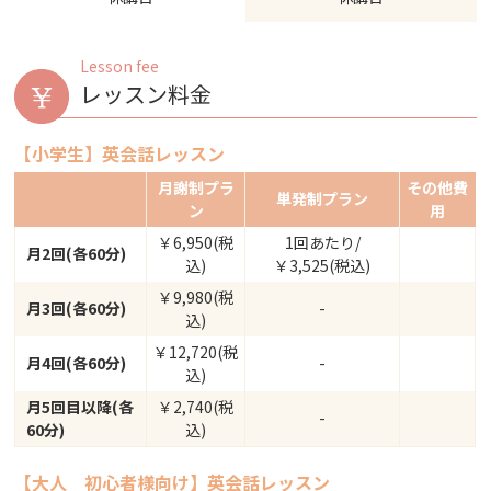
Lesson fee
レッスン料金
【小学生】英会話レッスン
月謝制プラ
その他費
単発制プラン
ン
用
￥6,950(税
1回あたり/
月2回(各60分)
込)
￥3,525(税込)
￥9,980(税
月3回(各60分)
-
込)
￥12,720(税
月4回(各60分)
-
込)
月5回目以降(各
￥2,740(税
-
60分)
込)
【大人 初心者様向け】英会話レッスン