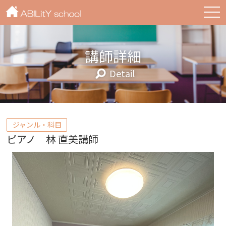
togg
navi
講師詳細
Detail
ジャンル・科目
ピアノ 林 直美講師