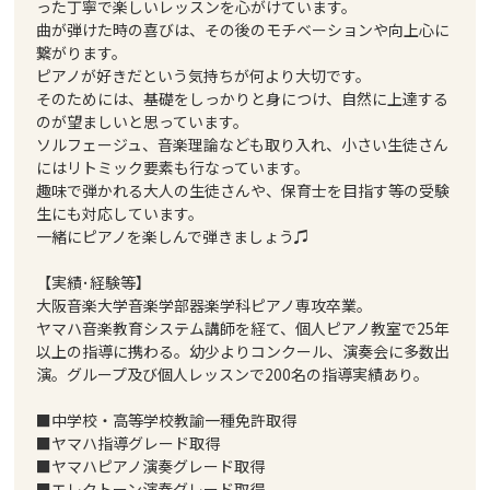
った丁寧で楽しいレッスンを心がけています。
曲が弾けた時の喜びは、その後のモチベーションや向上心に
繋がります。
ピアノが好きだという気持ちが何より大切です。
そのためには、基礎をしっかりと身につけ、自然に上達する
のが望ましいと思っています。
ソルフェージュ、音楽理論なども取り入れ、小さい生徒さん
にはリトミック要素も行なっています。
趣味で弾かれる大人の生徒さんや、保育士を目指す等の受験
生にも対応しています。
一緒にピアノを楽しんで弾きましょう♫
【実績･経験等】
大阪音楽大学音楽学部器楽学科ピアノ専攻卒業。
ヤマハ音楽教育システム講師を経て、個人ピアノ教室で25年
以上の指導に携わる。幼少よりコンクール、演奏会に多数出
演。グループ及び個人レッスンで200名の指導実績あり。
■中学校・高等学校教諭一種免許取得
■ヤマハ指導グレード取得
■ヤマハピアノ演奏グレード取得
■エレクトーン演奏グレード取得